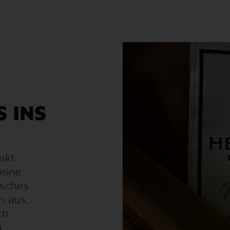
S INS
akt
eine
isches
n aus.
ch
,