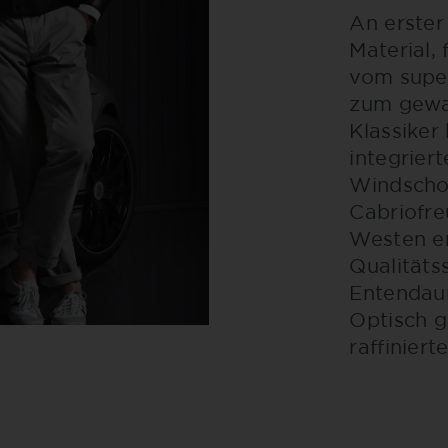
An erster
Material, 
vom supe
zum gewa
Klassiker
integrier
Windschot
Cabriofre
Westen er
Qualitäts
Entendaun
Optisch g
raffinier