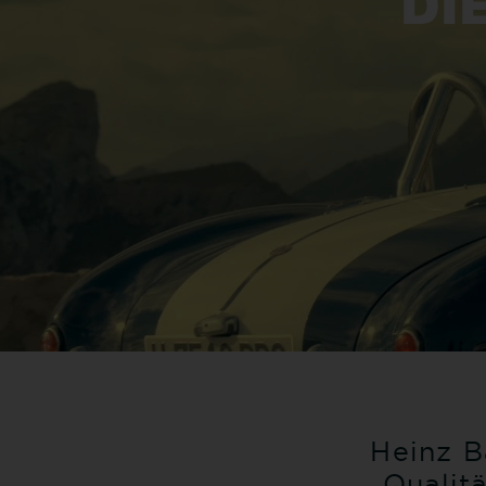
DI
Heinz B
Qualit