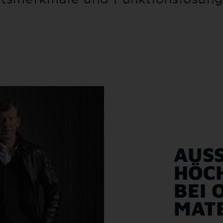
AUSS
ÖCHS
EI O
ATE