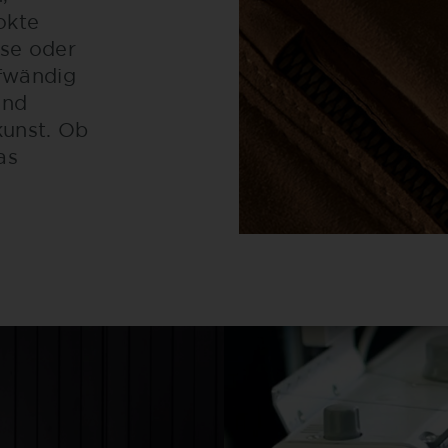
okte
se oder
fwändig
ind
kunst. Ob
as