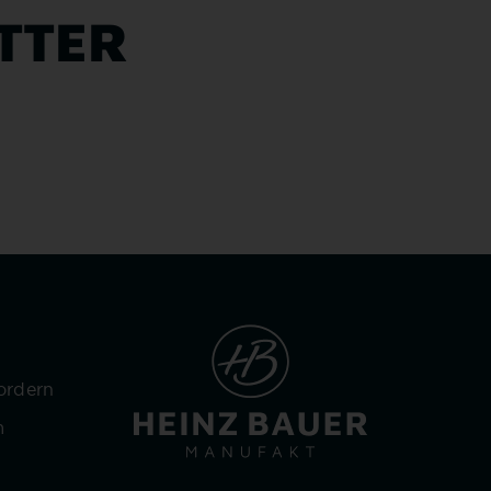
TTER
ordern
m