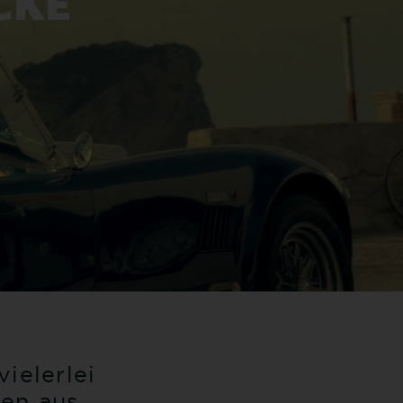
CKE
ielerlei
en aus.