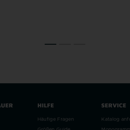
STEPPJACKE
,00 €
ab 2.399,00 €
AUER
HILFE
SERVICE
r
Häufige Fragen
Katalog anf
Größen Guide
Monogram