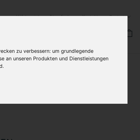
Hilfebereich
Storefinder
Kontakt
Deutsch
MANUFAKTUR
HB STORIES
wecken zu verbessern:
um grundlegende
sse an unseren Produkten und Dienstleistungen
nd
.