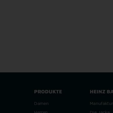
LEDERBLOUSON
JACKE
ab 2.399,00 €
ab 2.499
PRODUKTE
HEINZ B
Damen
Manufaktu
Herren
Die Jacke