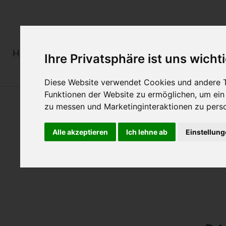
HERREN
DAMEN
MONOGRAMM
Ihre Privatsphäre ist uns wicht
Diese Website verwendet Cookies und andere T
Funktionen der Website zu ermöglichen
,
um ein
zu messen und Marketinginteraktionen zu perso
HEINZ BAUER MANU
Zurück
Alle akzeptieren
Ich lehne ab
Einstellun
HEINZ BAUER