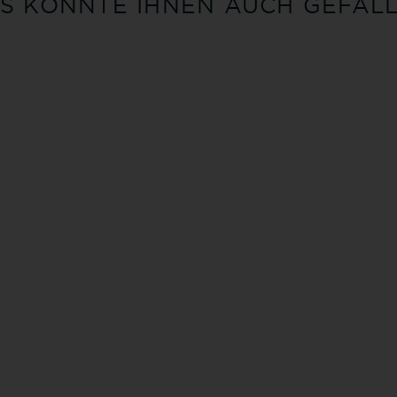
S KÖNNTE IHNEN AUCH GEFAL
ERREN LAMMFELL
ESTORIL HERREN LE