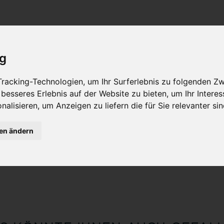
ig
racking-Technologien, um Ihr Surferlebnis zu folgenden Z
 besseres Erlebnis auf der Website zu bieten
,
um Ihr Intere
nalisieren
,
um Anzeigen zu liefern die für Sie relevanter si
FAKT - WALTER RÖHRL
gen ändern
 MANUFAKT - WALTER RÖHRL