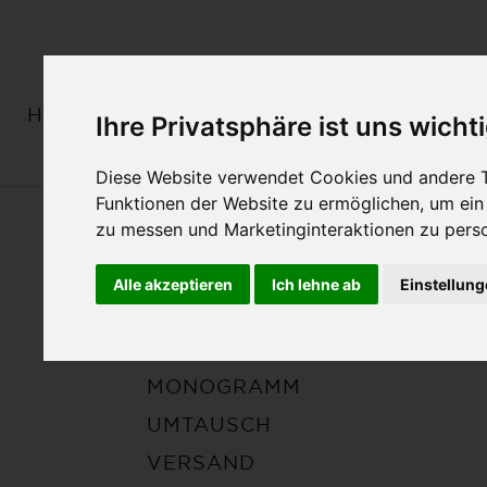
HERREN
DAMEN
MONOGRAMM
Ihre Privatsphäre ist uns wicht
Diese Website verwendet Cookies und andere T
Funktionen der Website zu ermöglichen
,
um ein
zu messen und Marketinginteraktionen zu perso
Zurück
Alle akzeptieren
Ich lehne ab
Einstellun
REPARATUR
MATERIAL & FARBE
MONOGRAMM
UMTAUSCH
VERSAND