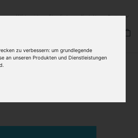
Hilfebereich
Storefinder
Kontakt
Deutsch
MANUFAKTUR
HB STORIES
wecken zu verbessern:
um grundlegende
sse an unseren Produkten und Dienstleistungen
nd
.