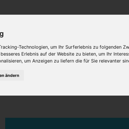
ig
racking-Technologien, um Ihr Surferlebnis zu folgenden Z
 besseres Erlebnis auf der Website zu bieten
,
um Ihr Intere
nalisieren
,
um Anzeigen zu liefern die für Sie relevanter si
gen ändern
2021-09-07